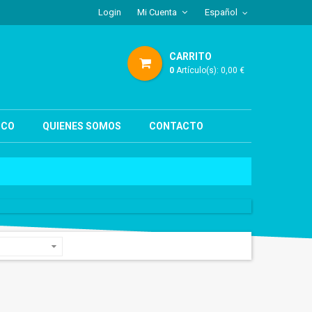
Login
Mi Cuenta
Español
CARRITO
0
Artículo(s):
0,00 €
ICO
QUIENES SOMOS
CONTACTO
Fuelle embocadura
Bisagra
45,00 €
15,20 €