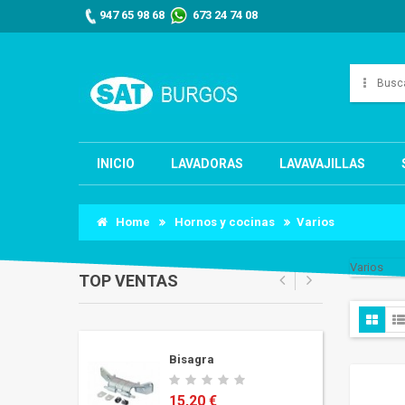
947 65 98 68
673 24 74 08
INICIO
LAVADORAS
LAVAVAJILLAS
Home
Hornos y cocinas
Varios
Varios
TOP VENTAS
adura
Bisagra
15,20 €