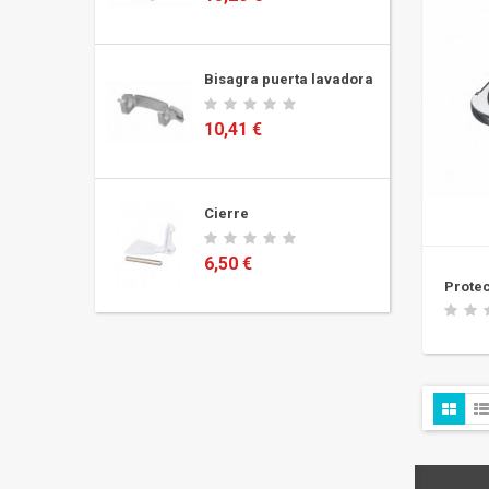
ra
Bisagra puerta lavadora
10,41 €
ra
Cierre
6,50 €
Prote