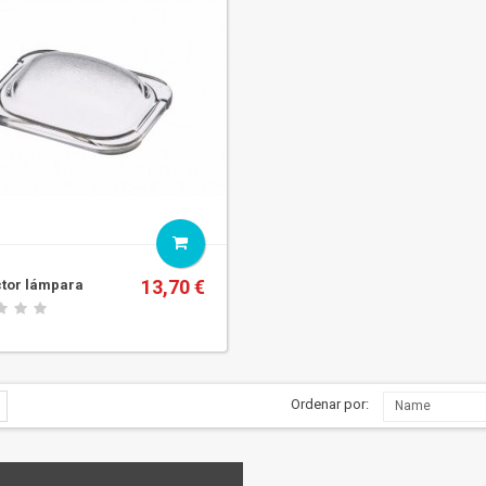
Correa lavadora
Escobilla motor lavadora
19,80 €
40,00 €
Eje maneta lavadora
Fuelle embocadura
1,40 €
41,30 €
13,70 €
ctor lámpara
Ordenar por:
Name