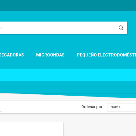
SECADORAS
MICROONDAS
PEQUEÑO ELECTRODOMÉST
Ordenar por:
Name
Cierre lavadora
Elemento calefactor
12,95 €
55,81 €